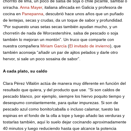
chorrito de lima, un poco de salsa de soja o chile picante, sambal o
sriracha.
Anna Mayer
, italiana afincada en Galicia y profesora de
cocina en
Panepanna
, descubrió hace unos años que un puñado
de lentejas, secas y crudas, da un toque de sabor y profundidad.
“Por supuesto unas setas secas también ayudan mucho, y un
chorretín de nada de Worcestershire, salsa de pescado o soja
también lo mejoran un montón”. Un truco que comparte con
nuestra compañera
Miriam García
(
El invitado de invierno
), que
también aconseja “añadir un par de ajitos pelados y darle otro
hervor, si sale un poco sosaina de sabor”.
A cada plato, su caldo
Clara Pérez Villalón actúa de manera muy diferente en función del
resultado que quiera, y del producto que use. “Si son caldos de
pescado blanco, por ejemplo, siempre los hiervo poquito tiempo y
desespumo constantemente, para quitar impurezas. Si son de
pescado azul como bonito/caballa o incluso calamar, tuesto las
espinas en el fondo de la olla a tope y luego añado las verduras y
tostarlas también, aquí lo suelo dejar cocinando aproximadamente
40 minutos y luego reduciendo hasta que alcance la potencia