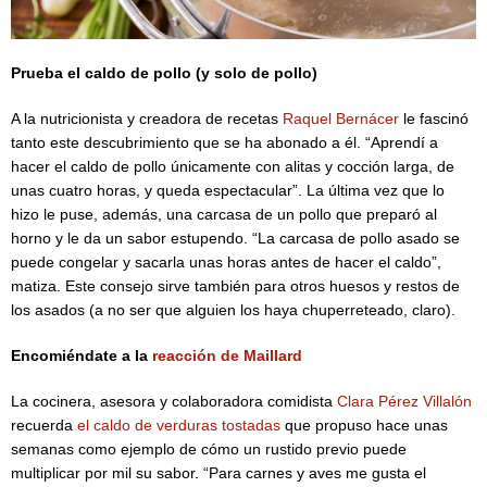
Prueba el caldo de pollo (y solo de pollo)
A la nutricionista y creadora de recetas
Raquel Bernácer
le fascinó
tanto este descubrimiento que se ha abonado a él. “Aprendí a
hacer el caldo de pollo únicamente con alitas y cocción larga, de
unas cuatro horas, y queda espectacular”. La última vez que lo
hizo le puse, además, una carcasa de un pollo que preparó al
horno y le da un sabor estupendo. “La carcasa de pollo asado se
puede congelar y sacarla unas horas antes de hacer el caldo”,
matiza. Este consejo sirve también para otros huesos y restos de
los asados (a no ser que alguien los haya chuperreteado, claro).
Encomiéndate a la
reacción de Maillard
La cocinera, asesora y colaboradora comidista
Clara Pérez Villalón
recuerda
el caldo de verduras tostadas
que propuso hace unas
semanas como ejemplo de cómo un rustido previo puede
multiplicar por mil su sabor. “Para carnes y aves me gusta el