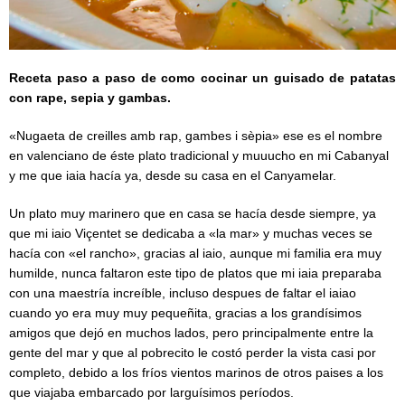
Receta paso a paso de como cocinar un guisado de patatas
con rape, sepia y gambas.
«Nugaeta de creilles amb rap, gambes i sèpia» ese es el nombre
en valenciano de éste plato tradicional y muuucho en mi Cabanyal
y me que iaia hacía ya, desde su casa en el Canyamelar.
Un plato muy marinero que en casa se hacía desde siempre, ya
que mi iaio Viçentet se dedicaba a «la mar» y muchas veces se
hacía con «el rancho», gracias al iaio, aunque mi familia era muy
humilde, nunca faltaron este tipo de platos que mi iaia preparaba
con una maestría increíble, incluso despues de faltar el iaiao
cuando yo era muy muy pequeñita, gracias a los grandísimos
amigos que dejó en muchos lados, pero principalmente entre la
gente del mar y que al pobrecito le costó perder la vista casi por
completo, debido a los fríos vientos marinos de otros paises a los
que viajaba embarcado por larguísimos períodos.