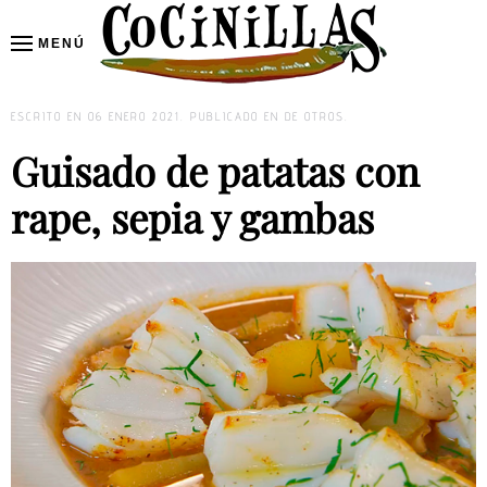
MENÚ
Skip to main content
ESCRITO EN
06 ENERO 2021
. PUBLICADO EN
DE OTROS
.
Guisado de patatas con
rape, sepia y gambas