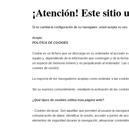
¡Atención! Este sitio 
Skip to main content
Si no cambia la configuración de su navegador, usted acepta su uso
Acepto
POLITICA DE COOKIES
Cookie
es un fichero que se descarga en su ordenador al acceder a 
equipo y, dependiendo de la información que contengan y de la forma e
un espacio de memoria mínimo y no perjudicando al ordenador. Las co
cookies de sesión).
La mayoría de los navegadores aceptan como estándar a las cookies 
Sin su expreso consentimiento –mediante la activación de las cooki
¿Qué tipos de cookies utiliza esta página web?
- Cookies
técnicas: Son aquéllas que permiten al usuario la navegación
comunicación de datos, identificar la sesión, acceder a partes de acce
elementos de seguridad durante la navegación, almacenar contenidos 