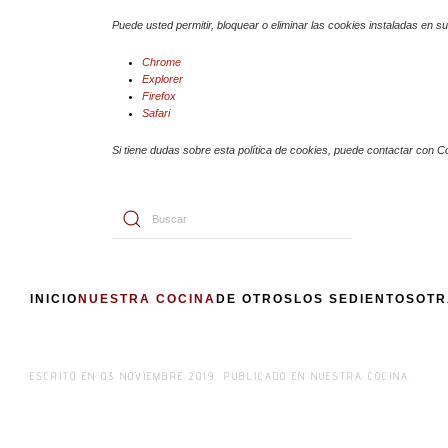
Puede usted permitir, bloquear o eliminar las cookies instaladas en 
Chrome
Explorer
Firefox
Safari
Si tiene dudas sobre esta política de cookies, puede contactar con C
INICIO
NUESTRA COCINA
DE OTROS
LOS SEDIENTOS
OTR
ESCRITO EN
03 NOVIEMBRE 2019
. PUBLICADO EN
NUESTRA COCINA
.