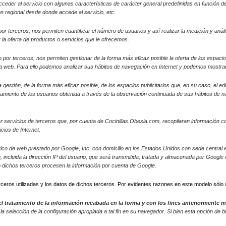
ceder al servicio con algunas características de carácter general predefinidas en función de u
ón regional desde donde accede al servicio, etc.
r terceros, nos permiten cuantificar el número de usuarios y así realizar la medición y análisi
 la oferta de productos o servicios que le ofrecemos.
 o por terceros, nos permiten gestionar de la forma más eficaz posible la oferta de los espaci
gina web. Para ello podemos analizar sus hábitos de navegación en Internet y podemos mostrar
gestión, de la forma más eficaz posible, de los espacios publicitarios que, en su caso, el ed
amiento de los usuarios obtenida a través de la observación continuada de sus hábitos de nav
r servicios de terceros que, por cuenta de Cocinillas.Obesia.com, recopilaran información con
cios de Internet.
nalítico de web prestado por Google, Inc. con domicilio en los Estados Unidos con sede centr
n, incluida la dirección IP del usuario, que será transmitida, tratada y almacenada por Googl
o dichos terceros procesen la información por cuenta de Google.
rceros utilizadas y los datos de dichos terceros. Por evidentes razones en este modelo sólo 
, el tratamiento de la información recabada en la forma y con los fines anteriormente
a selección de la configuración apropiada a tal fin en su navegador. Si bien esta opción de 