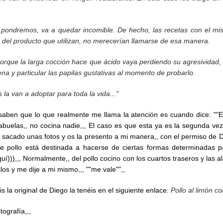
pondremos, va a quedar incomible. De hecho, las recetas con el mism
 del producto que utilizan, no merecerían llamarse de esa manera.
que la larga cocción hace que ácido vaya perdiendo su agresividad, tr
a y particular las papilas gustativas al momento de probarlo.
la van a adoptar para toda la vida..."
aben que lo que realmente me llama la atención es cuando dice: ""E
abuelas,, no cocina nadie,,, El caso es que esta ya es la segunda vez
 he sacado unas fotos y os la presento a mi manera,, con el permiso d
de pollo está destinada a hacerse de ciertas formas determinadas p
í))),,, Normalmente,, del pollo cocino con los cuartos traseros y las 
los y me dije a mi mismo,,, ""me vale"",,
s la original de Diego la tenéis en el siguiente enlace:
Pollo al limón c
tografía,,,