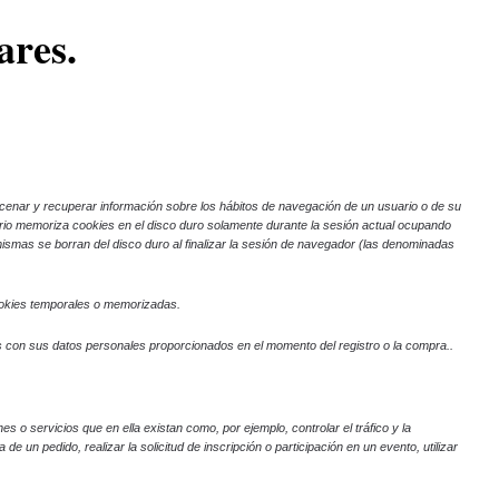
ares.
cenar y recuperar información sobre los hábitos de navegación de un usuario o de su
ario memoriza cookies en el disco duro solamente durante la sesión actual ocupando
ismas se borran del disco duro al finalizar la sesión de navegador (las denominadas
ookies temporales o memorizadas.
 con sus datos personales proporcionados en el momento del registro o la compra..
es o servicios que en ella existan como, por ejemplo, controlar el tráfico y la
 un pedido, realizar la solicitud de inscripción o participación en un evento, utilizar