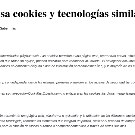
usa cookies y tecnologías simil
.
Saber más
determinadas páginas web. Las cookies permiten a una página web, entre otras cosas, alma
n que utilice su equipo, pueden utilizarse para reconocer al usuario.
. El navegador del usu
okies no contienen ninguna clase de información personal específica, y la mayoría de las m
y, con independencia de las mismas, permiten o impiden en los ajustes de seguridad las c
es en su navegador–Cocinillas.Obesia.com no enlazará en las cookies los datos memorizados
 a través de una página web, plataforma o aplicación y la utilización de las diferentes opcion
so restringido, recordar los elementos que integran un pedido, realizar el proceso de compra de
para la difusión de videos o sonido o compartir contenidos a través de redes sociales.