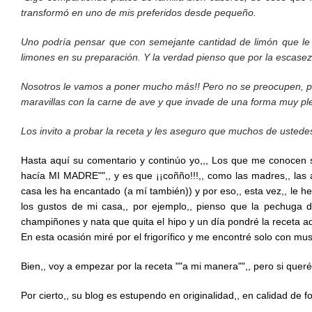
transformó en uno de mis preferidos desde pequeño.
Uno podría pensar que con semejante cantidad de limón que le 
limones en su preparación. Y la verdad pienso que por la escasez
Nosotros le vamos a poner mucho más!! Pero no se preocupen, por
maravillas con la carne de ave y que invade de una forma muy plen
Los invito a probar la receta y les aseguro que muchos de ustedes 
Hasta aquí su comentario y continúo yo,,, Los que me conocen s
hacía MI MADRE"",, y es que ¡¡coñño!!!,, como las madres,, las 
casa les ha encantado (a mí también)) y por eso,, esta vez,, le
los gustos de mi casa,, por ejemplo,, pienso que la pechuga 
champiñones y nata que quita el hipo y un día pondré la receta aqu
En esta ocasión miré por el frigorífico y me encontré solo con mus
Bien,, voy a empezar por la receta ""a mi manera"",, pero si queréi
Por cierto,, su blog es estupendo en originalidad,, en calidad de fo