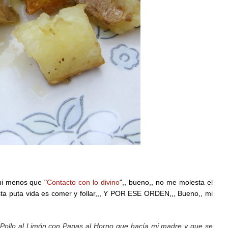
ni menos que "
Contacto con lo divino
",, bueno,, no me molesta el
sta puta vida es comer y follar,,, Y POR ESE ORDEN,,, Bueno,, mi
n Pollo al Limón con Papas al Horno que hacía mi madre y que se