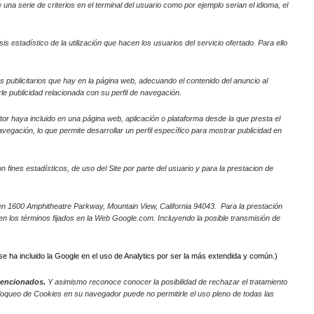
na serie de criterios en el terminal del usuario como por ejemplo serian el idioma, el
s estadístico de la utilización que hacen los usuarios del servicio ofertado. Para ello
os publicitarios que hay en la página web, adecuando el contenido del anuncio al
le publicidad relacionada con su perfil de navegación.
itor haya incluido en una página web, aplicación o plataforma desde la que presta el
egación, lo que permite desarrollar un perfil específico para mostrar publicidad en
 fines estadísticos, de uso del Site por parte del usuario y para la prestacion de
al en 1600 Amphitheatre Parkway, Mountain View, California 94043. Para la prestación
e en los términos fijados en la Web Google.com. Incluyendo la posible transmisión de
se ha incluido la Google en el uso de Analytics por ser la más extendida y común.)
 mencionados.
Y asimismo reconoce conocer la posibilidad de rechazar el tratamiento
bloqueo de Cookies en su navegador puede no permitirle el uso pleno de todas las