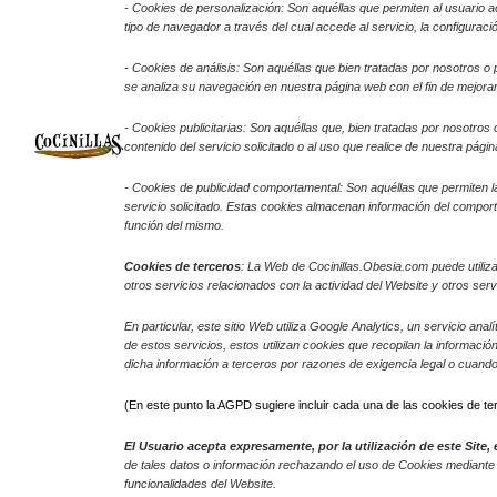
- Cookies
de personalización: Son aquéllas que permiten al usuario ac
tipo de navegador a través del cual accede al servicio, la configuraci
- Cookies de análisis: Son aquéllas que bien tratadas por nosotros o po
se analiza su navegación en nuestra página web con el fin de mejorar
- Cookies publicitarias: Son aquéllas que, bien tratadas por nosotros
contenido del servicio solicitado o al uso que realice de nuestra pá
- Cookies de
publicidad comportamental: Son aquéllas que permiten la 
servicio solicitado. Estas cookies almacenan información del comport
función del mismo.
Cookies de terceros
: La Web de Cocinillas.Obesia.com puede utiliza
otros servicios relacionados con la actividad del Website y otros servi
En particular, este sitio Web utiliza Google Analytics, un servicio a
de estos servicios, estos utilizan cookies que recopilan la informació
dicha información a terceros por razones de exigencia legal o cuand
(En este punto la AGPD sugiere incluir cada una de las cookies de te
El Usuario acepta expresamente, por la utilización de este Site
de tales datos o información rechazando el uso de Cookies mediante l
funcionalidades del Website.