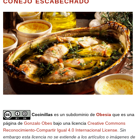
CONEJO ESCABECHADO
Cocinillas
es un subdominio de
Obesia
que es una
página de
Gonzalo Obes
bajo una licencia
Creative Commons
Reconocimiento-Compartir Igual 4.0 Internacional License
.
Sin
embargo esta licencia no se extiende a los artículos o imágenes de