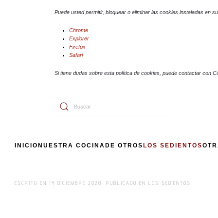
Puede usted permitir, bloquear o eliminar las cookies instaladas en 
Chrome
Explorer
Firefox
Safari
Si tiene dudas sobre esta política de cookies, puede contactar con C
INICIO
NUESTRA COCINA
DE OTROS
LOS SEDIENTOS
OTR
ESCRITO EN
14 DICIEMBRE 2020
. PUBLICADO EN
LOS SEDIENTOS
.