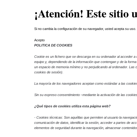
¡Atención! Este sitio 
Skip to main content
Si no cambia la configuración de su navegador, usted acepta su uso
Acepto
POLITICA DE COOKIES
Cookie
es un fichero que se descarga en su ordenador al acceder a 
equipo y, dependiendo de la información que contengan y de la forma e
un espacio de memoria mínimo y no perjudicando al ordenador. Las co
cookies de sesión).
La mayoría de los navegadores aceptan como estándar a las cookies 
Sin su expreso consentimiento –mediante la activación de las cooki
¿Qué tipos de cookies utiliza esta página web?
- Cookies
técnicas: Son aquéllas que permiten al usuario la navegación
comunicación de datos, identificar la sesión, acceder a partes de acce
elementos de seguridad durante la navegación, almacenar contenidos 