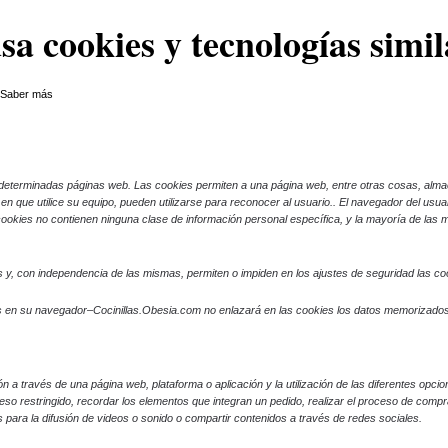
usa cookies y tecnologías simil
.
Saber más
determinadas páginas web. Las cookies permiten a una página web, entre otras cosas, alma
n que utilice su equipo, pueden utilizarse para reconocer al usuario.
. El navegador del usu
okies no contienen ninguna clase de información personal específica, y la mayoría de las m
y, con independencia de las mismas, permiten o impiden en los ajustes de seguridad las c
es en su navegador–Cocinillas.Obesia.com no enlazará en las cookies los datos memorizados
 a través de una página web, plataforma o aplicación y la utilización de las diferentes opcion
so restringido, recordar los elementos que integran un pedido, realizar el proceso de compra de
para la difusión de videos o sonido o compartir contenidos a través de redes sociales.