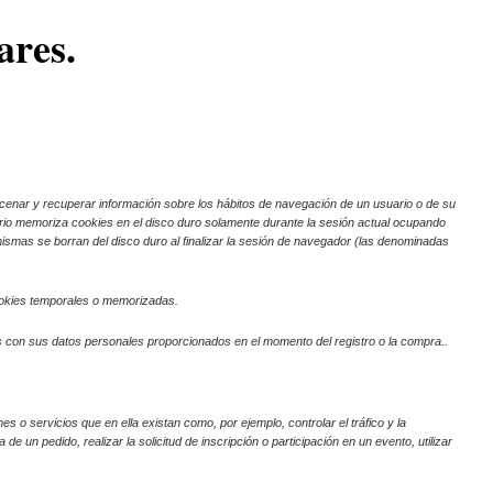
ares.
cenar y recuperar información sobre los hábitos de navegación de un usuario o de su
ario memoriza cookies en el disco duro solamente durante la sesión actual ocupando
ismas se borran del disco duro al finalizar la sesión de navegador (las denominadas
ookies temporales o memorizadas.
 con sus datos personales proporcionados en el momento del registro o la compra..
es o servicios que en ella existan como, por ejemplo, controlar el tráfico y la
 un pedido, realizar la solicitud de inscripción o participación en un evento, utilizar