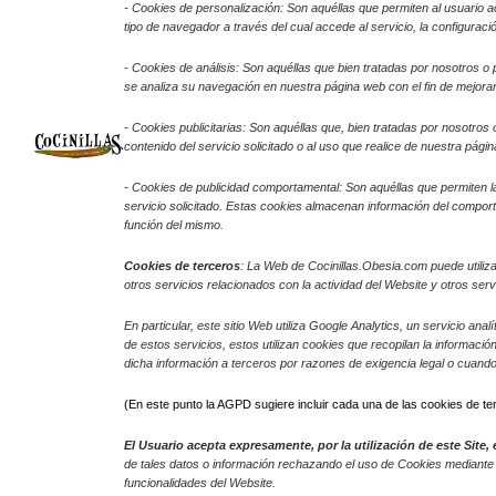
- Cookies
de personalización: Son aquéllas que permiten al usuario ac
tipo de navegador a través del cual accede al servicio, la configuraci
- Cookies de análisis: Son aquéllas que bien tratadas por nosotros o po
se analiza su navegación en nuestra página web con el fin de mejorar
- Cookies publicitarias: Son aquéllas que, bien tratadas por nosotros
contenido del servicio solicitado o al uso que realice de nuestra pá
- Cookies de
publicidad comportamental: Son aquéllas que permiten la 
servicio solicitado. Estas cookies almacenan información del comport
función del mismo.
Cookies de terceros
: La Web de Cocinillas.Obesia.com puede utiliza
otros servicios relacionados con la actividad del Website y otros servi
En particular, este sitio Web utiliza Google Analytics, un servicio a
de estos servicios, estos utilizan cookies que recopilan la informació
dicha información a terceros por razones de exigencia legal o cuand
(En este punto la AGPD sugiere incluir cada una de las cookies de te
El Usuario acepta expresamente, por la utilización de este Site
de tales datos o información rechazando el uso de Cookies mediante l
funcionalidades del Website.