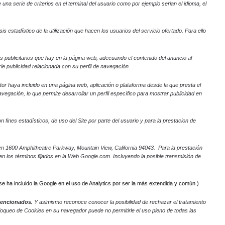
na serie de criterios en el terminal del usuario como por ejemplo serian el idioma, el
s estadístico de la utilización que hacen los usuarios del servicio ofertado. Para ello
os publicitarios que hay en la página web, adecuando el contenido del anuncio al
le publicidad relacionada con su perfil de navegación.
itor haya incluido en una página web, aplicación o plataforma desde la que presta el
egación, lo que permite desarrollar un perfil específico para mostrar publicidad en
 fines estadísticos, de uso del Site por parte del usuario y para la prestacion de
al en 1600 Amphitheatre Parkway, Mountain View, California 94043. Para la prestación
e en los términos fijados en la Web Google.com. Incluyendo la posible transmisión de
se ha incluido la Google en el uso de Analytics por ser la más extendida y común.)
 mencionados.
Y asimismo reconoce conocer la posibilidad de rechazar el tratamiento
bloqueo de Cookies en su navegador puede no permitirle el uso pleno de todas las