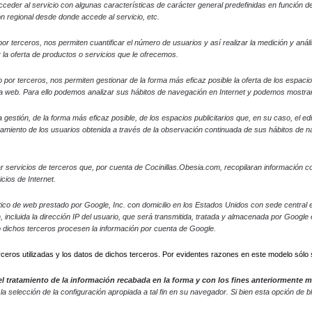
ceder al servicio con algunas características de carácter general predefinidas en función de u
ón regional desde donde accede al servicio, etc.
r terceros, nos permiten cuantificar el número de usuarios y así realizar la medición y análisi
 la oferta de productos o servicios que le ofrecemos.
 o por terceros, nos permiten gestionar de la forma más eficaz posible la oferta de los espaci
gina web. Para ello podemos analizar sus hábitos de navegación en Internet y podemos mostrar
gestión, de la forma más eficaz posible, de los espacios publicitarios que, en su caso, el ed
amiento de los usuarios obtenida a través de la observación continuada de sus hábitos de nav
r servicios de terceros que, por cuenta de Cocinillas.Obesia.com, recopilaran información con
cios de Internet.
nalítico de web prestado por Google, Inc. con domicilio en los Estados Unidos con sede centr
n, incluida la dirección IP del usuario, que será transmitida, tratada y almacenada por Googl
o dichos terceros procesen la información por cuenta de Google.
rceros utilizadas y los datos de dichos terceros. Por evidentes razones en este modelo sólo 
, el tratamiento de la información recabada en la forma y con los fines anteriormente
a selección de la configuración apropiada a tal fin en su navegador. Si bien esta opción de 