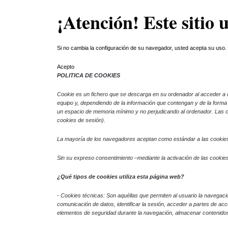
¡Atención! Este sitio 
Skip to main content
Si no cambia la configuración de su navegador, usted acepta su uso
Acepto
POLITICA DE COOKIES
Cookie
es un fichero que se descarga en su ordenador al acceder a 
equipo y, dependiendo de la información que contengan y de la forma e
un espacio de memoria mínimo y no perjudicando al ordenador. Las co
cookies de sesión).
La mayoría de los navegadores aceptan como estándar a las cookies 
Sin su expreso consentimiento –mediante la activación de las cooki
¿Qué tipos de cookies utiliza esta página web?
- Cookies
técnicas: Son aquéllas que permiten al usuario la navegación
comunicación de datos, identificar la sesión, acceder a partes de acce
elementos de seguridad durante la navegación, almacenar contenidos 