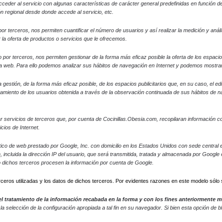
ceder al servicio con algunas características de carácter general predefinidas en función de u
ón regional desde donde accede al servicio, etc.
r terceros, nos permiten cuantificar el número de usuarios y así realizar la medición y análisi
 la oferta de productos o servicios que le ofrecemos.
 o por terceros, nos permiten gestionar de la forma más eficaz posible la oferta de los espaci
gina web. Para ello podemos analizar sus hábitos de navegación en Internet y podemos mostrar
gestión, de la forma más eficaz posible, de los espacios publicitarios que, en su caso, el ed
amiento de los usuarios obtenida a través de la observación continuada de sus hábitos de nav
r servicios de terceros que, por cuenta de Cocinillas.Obesia.com, recopilaran información con
cios de Internet.
nalítico de web prestado por Google, Inc. con domicilio en los Estados Unidos con sede centr
n, incluida la dirección IP del usuario, que será transmitida, tratada y almacenada por Googl
o dichos terceros procesen la información por cuenta de Google.
rceros utilizadas y los datos de dichos terceros. Por evidentes razones en este modelo sólo 
, el tratamiento de la información recabada en la forma y con los fines anteriormente
a selección de la configuración apropiada a tal fin en su navegador. Si bien esta opción de 