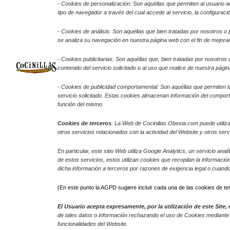
- Cookies
de personalización: Son aquéllas que permiten al usuario ac
tipo de navegador a través del cual accede al servicio, la configuraci
- Cookies de análisis: Son aquéllas que bien tratadas por nosotros o po
se analiza su navegación en nuestra página web con el fin de mejorar
- Cookies publicitarias: Son aquéllas que, bien tratadas por nosotros
contenido del servicio solicitado o al uso que realice de nuestra pá
- Cookies de
publicidad comportamental: Son aquéllas que permiten la 
servicio solicitado. Estas cookies almacenan información del comport
función del mismo.
Cookies de terceros
: La Web de Cocinillas.Obesia.com puede utiliza
otros servicios relacionados con la actividad del Website y otros servi
En particular, este sitio Web utiliza Google Analytics, un servicio a
de estos servicios, estos utilizan cookies que recopilan la informació
dicha información a terceros por razones de exigencia legal o cuand
(En este punto la AGPD sugiere incluir cada una de las cookies de te
El Usuario acepta expresamente, por la utilización de este Site
de tales datos o información rechazando el uso de Cookies mediante l
funcionalidades del Website.