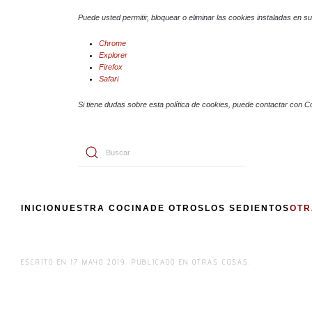
Puede usted permitir, bloquear o eliminar las cookies instaladas en 
Chrome
Explorer
Firefox
Safari
Si tiene dudas sobre esta política de cookies, puede contactar con C
INICIO
NUESTRA COCINA
DE OTROS
LOS SEDIENTOS
OTR
ESCRITO EN
17 MAYO 2019
. PUBLICADO EN
OTRAS COSAS
.