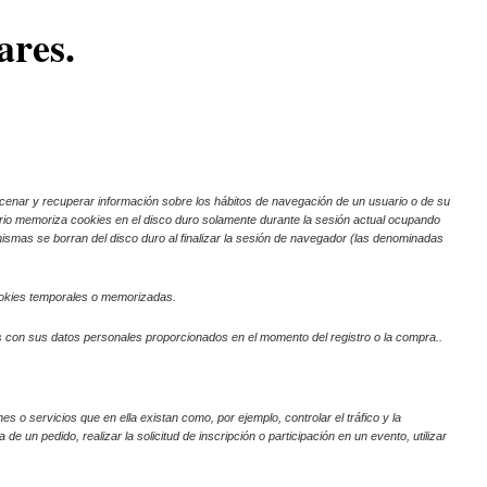
ares.
cenar y recuperar información sobre los hábitos de navegación de un usuario o de su
ario memoriza cookies en el disco duro solamente durante la sesión actual ocupando
ismas se borran del disco duro al finalizar la sesión de navegador (las denominadas
ookies temporales o memorizadas.
 con sus datos personales proporcionados en el momento del registro o la compra..
es o servicios que en ella existan como, por ejemplo, controlar el tráfico y la
 un pedido, realizar la solicitud de inscripción o participación en un evento, utilizar