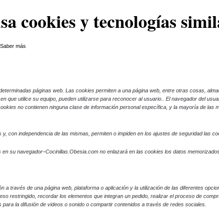
usa cookies y tecnologías simil
.
Saber más
determinadas páginas web. Las cookies permiten a una página web, entre otras cosas, alma
n que utilice su equipo, pueden utilizarse para reconocer al usuario.
. El navegador del usu
okies no contienen ninguna clase de información personal específica, y la mayoría de las m
y, con independencia de las mismas, permiten o impiden en los ajustes de seguridad las c
es en su navegador–Cocinillas.Obesia.com no enlazará en las cookies los datos memorizados
 a través de una página web, plataforma o aplicación y la utilización de las diferentes opcion
so restringido, recordar los elementos que integran un pedido, realizar el proceso de compra de
para la difusión de videos o sonido o compartir contenidos a través de redes sociales.