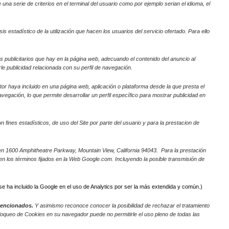
na serie de criterios en el terminal del usuario como por ejemplo serian el idioma, el
s estadístico de la utilización que hacen los usuarios del servicio ofertado. Para ello
os publicitarios que hay en la página web, adecuando el contenido del anuncio al
le publicidad relacionada con su perfil de navegación.
itor haya incluido en una página web, aplicación o plataforma desde la que presta el
egación, lo que permite desarrollar un perfil específico para mostrar publicidad en
 fines estadísticos, de uso del Site por parte del usuario y para la prestacion de
al en 1600 Amphitheatre Parkway, Mountain View, California 94043. Para la prestación
e en los términos fijados en la Web Google.com. Incluyendo la posible transmisión de
se ha incluido la Google en el uso de Analytics por ser la más extendida y común.)
 mencionados.
Y asimismo reconoce conocer la posibilidad de rechazar el tratamiento
bloqueo de Cookies en su navegador puede no permitirle el uso pleno de todas las