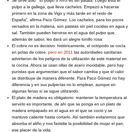
Se sirve sólo: “El pulpo
á feira
es sin patata. Luego está el
pulpo a la gallega, que lleva cachelos. Empezó a hacerse
primero en la zona de Vigo y más tarde en el resto de
España”, afirma Paco Gómez. Los cachelos, para los pocos
versados en la materia, son patatas sin piel cocidas en agua y
sal. También pueden hervirse en el agua del pulpo que,
además de sabor, les dará un alegre tonillo rosa.
El cobre no es decisivo: históricamente, el octópodo se cocía
en potas de cobre,
pero en 2011
las autoridades sanitarias
advirtieron de los peligros de la utilización de este material en
la cocina. Ahora se usan ollas de acero inoxidable, pero hay
puristas que argumentan que el sabor cambia y que el calor
se distribuye de manera diferente. Para Paco Gómez no hay
diferencia y en sus pulperías no lo emplean, aunque en
algunas ferias sí se sigue utilizando.
El plato de madera es obligatorio: mantener la temperatura al
servirlo es importante, de ahí que se ponga en un plato de
madera empapado en el agua en el que se coció y se
mantuvo caliente hasta cortarlo. Así también evitaremos que
absorba el aliño y nos fastidie la posibilidad de mojar el pan,
ese placer de la vida.