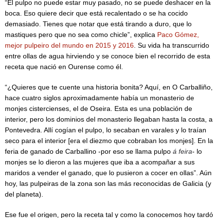
“El pulpo no puede estar muy pasado, no se puede deshacer en la
boca. Eso quiere decir que está recalentado o se ha cocido
demasiado. Tienes que notar que está tirando a duro, que lo
mastiques pero que no sea como chicle”, explica
Paco Gómez,
mejor pulpeiro del mundo en 2015 y 2016
. Su vida ha transcurrido
entre ollas de agua hirviendo y se conoce bien el recorrido de esta
receta que nació en Ourense como él.
“¿Quieres que te cuente una historia bonita? Aquí, en O Carballiño,
hace cuatro siglos aproximadamente había un monasterio de
monjes cistercienses, el de Oseira. Esta es una población de
interior, pero los dominios del monasterio llegaban hasta la costa, a
Pontevedra. Allí cogían el pulpo, lo secaban en varales y lo traían
seco para el interior [era el diezmo que cobraban los monjes]. En la
feria de ganado de Carballino -por eso se llama pulpo
á feira
- lo
monjes se lo dieron a las mujeres que iba a acompañar a sus
maridos a vender el ganado, que lo pusieron a cocer en ollas”. Aún
hoy, las pulpeiras de la zona son las más reconocidas de Galicia (y
del planeta).
Ese fue el origen, pero la receta tal y como la conocemos hoy tardó